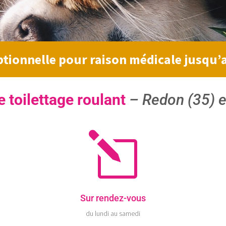
tionnelle pour raison médicale jusqu’
e toilettage roulant
–
Redon (35) e
l
Sur rendez-vous
du lundi au samedi