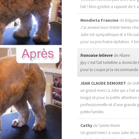
fait ! Mon golden a rajeunit de 5 
Mendieta Francine
de
Bégann
J'ai amené mon Welsh terrier chez 
Julie est sympathique et à l'écou
pour sa prochaine épilation. A bi
francoise lelievre
de
Allaire
jipy c’est fait toilettée a domicile
pour la coupe je la recommande a
JEAN CLAUDE DEMORET
de
SAI
un grand merci à Julie qui a fait u
longs) et pour la petite attention
professionnelle et d'une grande ge
petite famille.
Cathy
de
Sainte Marie
Un grand merci à vous Julie de v