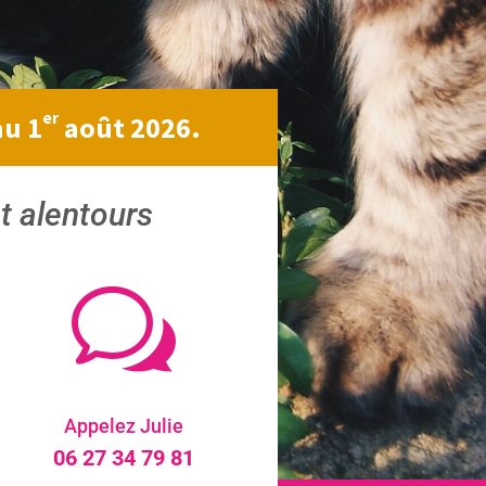
er
au 1
août 2026.
t alentours
w
Appelez Julie
06 27 34 79 81