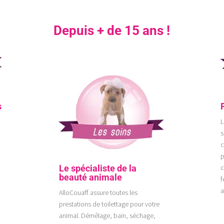
Depuis + de 15 ans !
s
L
s
c
p
c
Le spécialiste de la
beauté animale
f
a
AlloCouaff assure toutes les
prestations de toilettage pour votre
animal. Démêlage, bain, séchage,