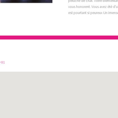
peluche de chat. Votre bienveilla
vous honorent. Vous avez été d'
est pourtant si peureux Un imens
9 81