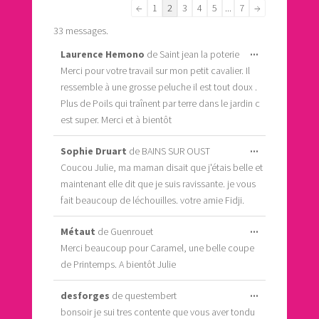
Navigation
←
1
2
3
4
5
...
7
→
dans
33 messages.
la
Ouvrir/Ferme
...
Laurence Hemono
de
Saint jean la poterie
liste
cette
Merci pour votre travail sur mon petit cavalier. Il
du
boîte
ressemble à une grosse peluche il est tout doux .
méta.
livre
Plus de Poils qui traînent par terre dans le jardin c
d’or
est super. Merci et à bientôt
Ouvrir/Ferme
...
Sophie Druart
de
BAINS SUR OUST
cette
Coucou Julie, ma maman disait que j'étais belle et
boîte
maintenant elle dit que je suis ravissante. je vous
méta.
fait beaucoup de léchouilles. votre amie Fidji.
Ouvrir/Ferme
...
Métaut
de
Guenrouet
cette
Merci beaucoup pour Caramel, une belle coupe
boîte
de Printemps. A bientôt Julie
méta.
Ouvrir/Ferme
...
desforges
de
questembert
cette
bonsoir je sui tres contente que vous aver tondu
boîte