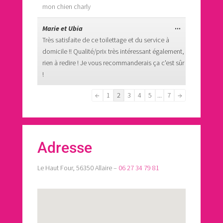
mon chien charly
méta.
Ouvrir/Ferme
...
Marie et Ubia
cette
Très satisfaite de ce toilettage et du service à
boîte
domicile !! Qualité/prix très intéressant également,
méta.
rien à redire ! Je vous recommanderais ça c'est sûr
!
Navigation
←
1
2
3
4
5
...
7
→
dans
la
liste
du
Adresse
livre
d’or
Le Haut Four, 56350 Allaire –
06 27 34 79 81